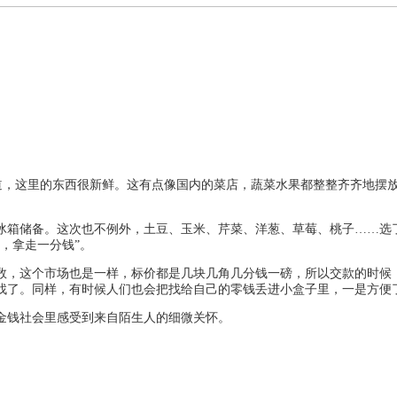
就知道，这里的东西很新鲜。这有点像国内的菜店，蔬菜水果都整整齐齐地
箱储备。这次也不例外，土豆、玉米、芹菜、洋葱、草莓、桃子……选了
，拿走一分钱”。
，这个市场也是一样，标价都是几块几角几分钱一磅，所以交款的时候，
找了。同样，有时候人们也会把找给自己的零钱丢进小盒子里，一是方便
钱社会里感受到来自陌生人的细微关怀。