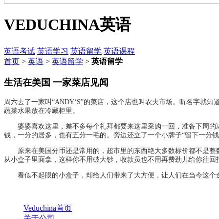
VEDUCHINA
英语
英语考试
英语学习
英语留学
英语课程
首页
>
英语
>
英语留学
>
英语留学
生活在美国 一家菜店见闻
周六去了一家叫“ANDY‘S”的菜店，这个店也叫农夫市场。听名字
蔬菜水果放在冷藏柜里。
婆婆喜欢这里，差不多每个礼拜都要来这里采购一回，准备下周的冰
钱，一分的居多，也有五分一毛的。旁边还立了一个小牌子“留下一分钱
原来在美国分币还是常用的，超市里的东西绝大多数标价都不是整数
从小盒子里面拿，这样你不用破大钞，收款员也不用再费劲儿给你往回
看似不起眼的小盒子，却给人们带来了大方便，让人们在当今这个金
Veduchina首页
关于公司