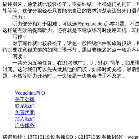
描述图片，通常就比较轻松了，不要纠结一个很偏门的词汇，
礼等等。这部分很轻松只要能把自己的要求清楚表达出来口语
听力：
听力部分相对于困难，可以选择preparacion那本习
这样能有效的提高听力。还有就是不建议练习时使用耳机，耳
写作：
对于写作就比较轻松了，话题一般围绕信件和旅游投诉，用一些
特别要注意很关键的如同口语环节，题目要概述的点一项都不
阅读：
一共分为五项任务。在B1考试中1，3，5相对简单，如果语
时间。这时我们可以先去做其他的四项，如果时间充裕，最后
题，不然等听力开始时，一边读题一边听会措手不及的 。
Veduchina首页
关于公司
联系我们
免责声明
加入我们
广告服务
咨询热线：13701011949 客服QQ：821671389 客服MSN：wengu