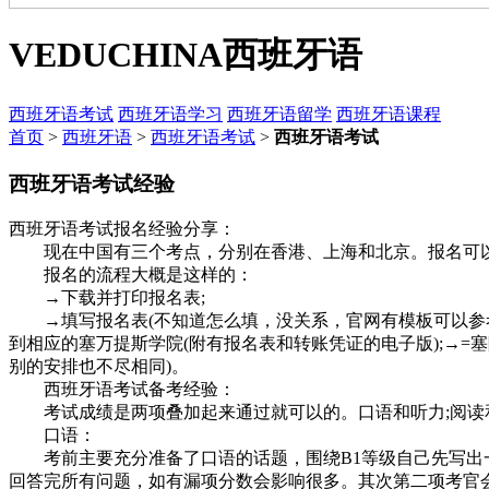
VEDUCHINA
西班牙语
西班牙语考试
西班牙语学习
西班牙语留学
西班牙语课程
首页
>
西班牙语
>
西班牙语考试
>
西班牙语考试
西班牙语考试经验
西班牙语考试报名经验分享：
现在中国有三个考点，分别在香港、上海和北京。报名可以
报名的流程大概是这样的：
→下载并打印报名表;
→填写报名表(不知道怎么填，没关系，官网有模板可以参考)
到相应的塞万提斯学院(附有报名表和转账凭证的电子版);→
别的安排也不尽相同)。
西班牙语考试备考经验：
考试成绩是两项叠加起来通过就可以的。口语和听力;阅读
口语：
考前主要充分准备了口语的话题，围绕B1等级自己先写出一
回答完所有问题，如有漏项分数会影响很多。其次第二项考官