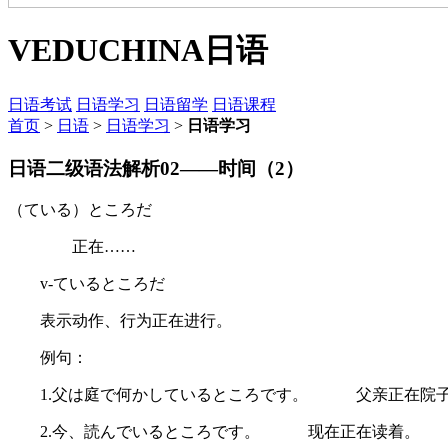
VEDUCHINA
日语
日语考试
日语学习
日语留学
日语课程
首页
>
日语
>
日语学习
>
日语学习
日语二级语法解析02——时间（2）
（ている）ところだ
正在……
v-ているところだ
表示动作、行为正在进行。
例句：
1.父は庭で何かしているところです。 父亲正在院子
2.今、読んでいるところです。 现在正在读着。