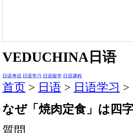
VEDUCHINA
日语
日语考试
日语学习
日语留学
日语课程
首页
>
日语
>
日语学习
>
なぜ「焼肉定食」は四
質問