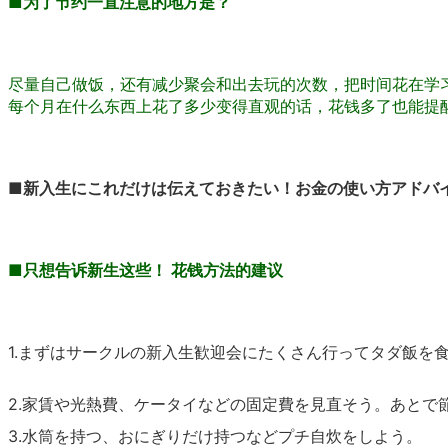
■
为了节约一直注意的地方是？
尽量自己做饭，还有减少聚会和出去玩的次数，把时间花在学
每个月在什么东西上花了多少变得直观的话，花钱多了也能提
■
新入生にこれだけは伝えておきたい！お金の使い方アドバ
■
只想告诉新生这些！ 花钱方法的建议
1.まずはサークルの新入生歓迎会にたくさん行ってタダ飯を
2.家賃や光熱費、ケータイなどの固定費を見直そう。あとで
3.水筒を持つ、おにぎりだけ持つなどプチ自炊をしよう。