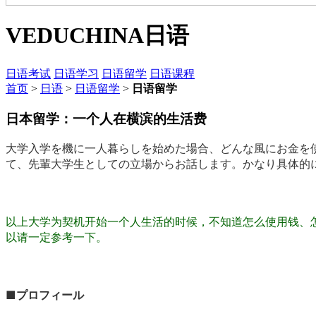
VEDUCHINA
日语
日语考试
日语学习
日语留学
日语课程
首页
>
日语
>
日语留学
>
日语留学
日本留学：一个人在横滨的生活费
大学入学を機に一人暮らしを始めた場合、どんな風にお金を
て、先輩大学生としての立場からお話します。かなり具体的
以上大学为契机开始一个人生活的时候，不知道怎么使用钱、
以请一定参考一下。
■
プロフィール