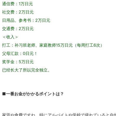
通信费：1万日元
社交费：2万日元
日用品、参考书：2万日元
交通费：2万日元
＜收入＞
打工：补习班老师、家庭教师15万日元（每周打工6次）
父母汇款：0日元！
奖学金：5万日元
已经长大了所以完全独立。
■
一番お金がかかるポイントは？
家賃や食費ですね。特にアルバイトや学校で疲れていると自