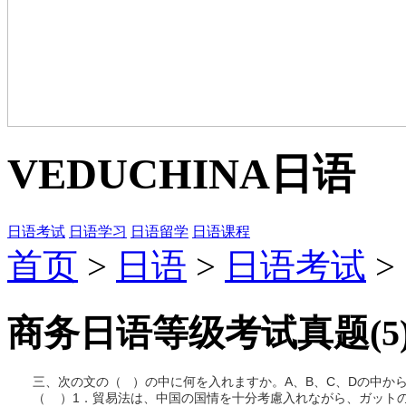
VEDUCHINA
日语
日语考试
日语学习
日语留学
日语课程
首页
>
日语
>
日语考试
>
商务日语等级考试真题(5
三、次の文の（ ）の中に何を入れますか。A、B、C、Dの中から一
（ ）1．貿易法は、中国の国情を十分考慮入れながら、ガッ