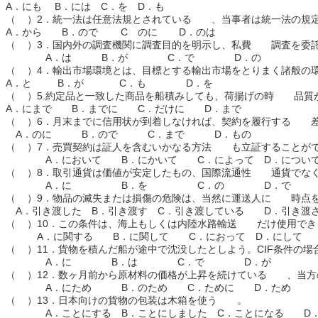
A．にも B．には C．を D．も
（ ）2．統一法は任意法規とされている 、当事者は統一法の規
A．から B．ので C のに D．のは
（ ）3．国内外の調査機関に調査目的を明示し、私費 調査を委
A．は B．が C．で D．の
（ ）4．輸出市場環境とは、目標とする輸出市場をとりまく諸般
A．と B．が C．も D．を
（ ）5.約定品と一致した商品を船積みしても、荷揚げの時 品質
A．にまで B．までに C．だけに D．まで
（ ）6．月末までに信用状が到着しなければ、契約を履行する 
A．のに B．ので C．まで D．もの
（ ）7．売買契約は証人を含むいかなる方法 も立証することが
A．において B．にかいて C．によって D．につい
（ ）8．取引通貨は価値が安定したもの、国際流通性 通貨でな
A．に B．を C．の D．で
（ ）9．物品の滅失または損傷の危険は、当然に運送人に 時点
A．引き渡した B．引き渡す C．引き渡している D．引き渡
（ ）10．この条件は、海上もしくは内陸水路輸送 だけ使用でき
A．に関する B．に関して C．におって D．にして
（ ）11．貨物を積んだ船が途中で沈没したとしよう。CIF条件の
A．に B．は C．で D．が
（ ）12．数ヶ月前から原材料の価格が上昇を続けている 、当方
A．にため B．のため C．ために D．ため
（ ）13．日本向けの貨物の包装は木箱を使う 。
A．ことにする B．ことにしました C．ことになる D．