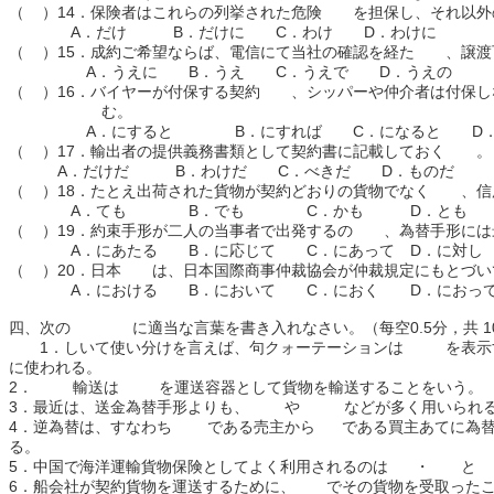
（ ）14．保険者はこれらの列挙された危険 を担保し、それ以外
A．だけ B．だけに C．わけ D．わけに
（ ）15．成約ご希望ならば、電信にて当社の確認を経た 、譲渡
A．うえに B．うえ C．うえで D．うえの
（ ）16．バイヤーが付保する契約 、シッパーや仲介者は付
む。
A．にすると B．にすれば C．になると D．
（ ）17．輸出者の提供義務書類として契約書に記載しておく 。
A．だけだ B．わけだ C．べきだ D．ものだ
（ ）18．たとえ出荷された貨物が契約どおりの貨物でなく 、信
A．ても B．でも C．かも D．とも
（ ）19．約束手形が二人の当事者で出発するの 、為替手形には
A．にあたる B．に応じて C．にあって D．に対し
（ ）20．日本 は、日本国際商事仲裁協会が仲裁規定にもとづい
A．における B．において C．におく D．におっ
四、次の に適当な言葉を書き入れなさい。（每空0.5分，共 10
1．しいて使い分けを言えば、句クォーテーションは を表示
に使われる。
2． 輸送は を運送容器として貨物を輸送することをいう。
3．最近は、送金為替手形よりも、 や などが多く用いられる
4．逆為替は、すなわち である売主から である買主あてに為替
る。
5．中国で海洋運輸貨物保険としてよく利用されるのは ・ と
6．船会社が契約貨物を運送するために、 でその貨物を受取った