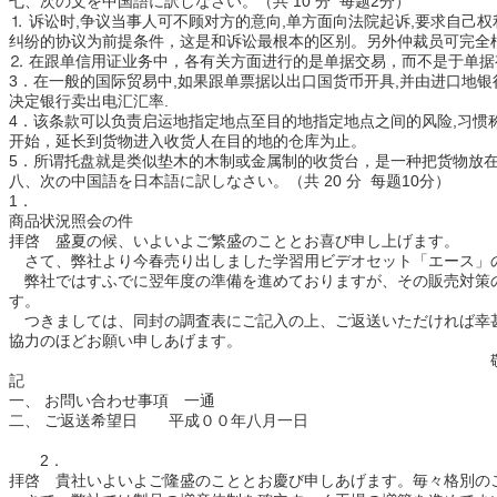
七、次の文を中国語に訳しなさい。（共 10 分 每题2分）
⒈ 诉讼时,争议当事人可不顾对方的意向,单方面向法院起诉,要求自
纠纷的协议为前提条件，这是和诉讼最根本的区别。另外仲裁员可完全
⒉ 在跟单信用证业务中，各有关方面进行的是单据交易，而不是于单据
3．在一般的国际贸易中,如果跟单票据以出口国货币开具,并由进口地银
决定银行卖出电汇汇率.
4．该条款可以负责启运地指定地点至目的地指定地点之间的风险,习惯
开始，延长到货物进入收货人在目的地的仓库为止。
5．所谓托盘就是类似垫木的木制或金属制的收货台，是一种把货物放
八、次の中国語を日本語に訳しなさい。（共 20 分 每题10分）
1．
商品状況照会の件
拝啓 盛夏の候、いよいよご繁盛のこととお喜び申し上げます。
さて、弊社より今春売り出しました学習用ビデオセット「エース」
弊社ではすふでに翌年度の準備を進めておりますが、その販売対策
す。
つきましては、同封の調査表にご記入の上、ご返送いただければ幸
協力のほどお願い申しあげます。
敬
記
一、 お問い合わせ事項 一通
二、 ご返送希望日 平成００年八月一日
以
2．
拝啓 貴社いよいよご隆盛のこととお慶び申しあげます。毎々格別の