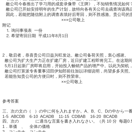
敝公司今春推出了学习用的成套录像带《王牌》，不知销售情况如何
敝公司已开始安排明年的生产计划，故特向各有关公司去函查询该商
因此，若能把随信附上的调查表填好后寄回，则不胜感激。贵公司的
×××公司敬上
附记
⒈ 询问事项表 一份
⒉ 希望寄回日期 平成11年8月1日
2．敬启者，恭喜贵公司日益兴旺发达。敝公司备荷关照，衷心感谢。
敝公司为扩大生产力正在扩建厂房，近日扩建工程即将完工。在这期间
5月1日起新厂房即将启用，开始投入畅销产品的增产中。以此为契机
敝公司打算派专务董事沼田伊知郎前往加以详细说明，尚望多多关照
若能告知贵公司的方便日时，则不胜荣幸。
××公司敬上
参考答案
三、次の文の（ ）の中に何を入れますか。A、B、C、Dの中から一番い
1-5 ABCDB 6-10 ACADB 11-15 CDBAB 16-20 BCADB
四、次の に適当な言葉を書き入れなさい。（共 10 分 每题0.
1．単価 、 全体の価格
2．コンテナ、コンテナ