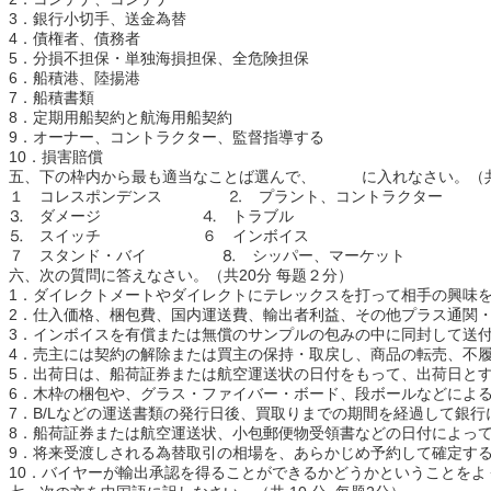
3．銀行小切手、送金為替
4．債権者、債務者
5．分損不担保・単独海損担保、全危険担保
6．船積港、陸揚港
7．船積書類
8．定期用船契約と航海用船契約
9．オーナー、コントラクター、監督指導する
10．損害賠償
五、下の枠内から最も適当なことば選んで、 に入れなさい。（共1
１ コレスポンデンス ⒉ プラント、コントラクター
⒊ ダメージ ⒋ トラブル
⒌ スイッチ ６ インボイス
７ スタンド・バイ ⒏ シッパー、マーケット
六、次の質問に答えなさい。（共20分 每题２分）
1．ダイレクトメートやダイレクトにテレックスを打って相手の興味
2．仕入価格、梱包費、国内運送費、輸出者利益、その他プラス通関
3．インボイスを有償または無償のサンプルの包みの中に同封して送
4．売主には契約の解除または買主の保持・取戻し、商品の転売、不
5．出荷日は、船荷証券または航空運送状の日付をもって、出荷日と
6．木枠の梱包や、グラス・ファイバー・ボード、段ボールなどによ
7．B/Lなどの運送書類の発行日後、買取りまでの期間を経過して銀
8．船荷証券または航空運送状、小包郵便物受領書などの日付によっ
9．将来受渡しされる為替取引の相場を、あらかじめ予約して確定す
10．バイヤーが輸出承認を得ることができるかどうかということを