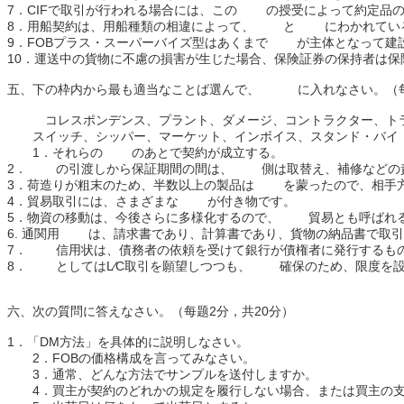
7．CIFで取引が行われる場合には、この の授受によって約定品
8．用船契約は、用船種類の相違によって、 と にわかれてい
9．FOBプラス・スーパーバイズ型はあくまで が主体となって
10．運送中の貨物に不慮の損害が生じた場合、保険証券の保持者は
五、下の枠内から最も適当なことば選んで、 に入れなさい。（每
コレスポンデンス、プラント、ダメージ、コントラクター、ト
スイッチ、シッパー、マーケット、インボイス、スタンド・バイ
1．それらの のあとで契約が成立する。
2． の引渡しから保証期間の間は、 側は取替え、補修などの
3．荷造りが粗末のため、半数以上の製品は を蒙ったので、相手
4．貿易取引には、さまざまな が付き物です。
5．物資の移動は、今後さらに多様化するので、 貿易とも呼ばれ
6. 通関用 は、請求書であり、計算書であり、貨物の納品書で取
7． 信用状は、債務者の依頼を受けて銀行が債権者に発行するも
8． としてはL∕C取引を願望しつつも、 確保のため、限度を設
六、次の質問に答えなさい。（每题2分，共20分）
1．「DM方法」を具体的に説明しなさい。
2．FOBの価格構成を言ってみなさい。
3．通常、どんな方法でサンプルを送付しますか。
4．買主が契約のどれかの規定を履行しない場合、または買主の