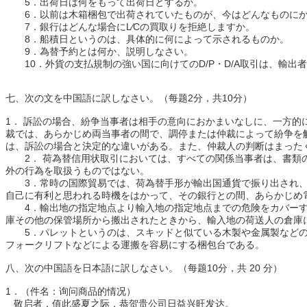
5．出荷日は何をもって出荷日とするか。
6．以前は木箱梱包で出荷されていたものが、今はどんなものに
7．銀行はどんな場合にL∕Cの買取りを拒絶しますか。
8．船積日というのは、具体的に何によって示されるものか。
9．為替予約とは何か、説明しなさい。
10．外貨の支払規制の強い国に向けてのD/P・D/A取引は、輸
七、次の文を中国語に訳しなさい。（每题2分，共10分）
1． 訴訟の場合、紛争当事者は相手の意向におかまいなしに、一方
裁では、あらかじめ両当事者の間で、調停または仲裁によって紛争を
は、訴訟の場合と決定的な違いがある。また、仲裁人の判断はまった
2． 荷為替信用状取引においては、すべての関係当事者は、書類
外の行為を取扱うものではない。
3．常時の国際貿易では、荷為替手形が輸出国通貨で振り出され
自己に有利と思われる時機をはかって、その銀行との間、あらかじめ
4．輸出地の指定地点より輸入地の指定地点までの危険をカバー
庫その他の保管場所から搬出されたときから、輸入地の荷送人の倉庫
5．パレットというのは、スキッドと似ている木製や金属製など
フォークリフトなどによる運搬を容易にする梱包台である。
八、次の中国語を日本語に訳しなさい。（每题10分，共 20 分）
1．（件名：询问商品的情况）
敬启者，值此盛夏之际，恭贺贵公司日益兴旺发达。