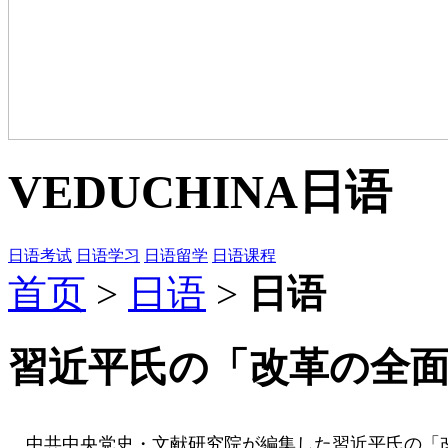
VEDUCHINA
日语
日语考试
日语学习
日语留学
日语课程
首页
>
日语
>
日语
習近平氏の「改革の全
中共中央党史・文献研究院が編集した習近平氏の「