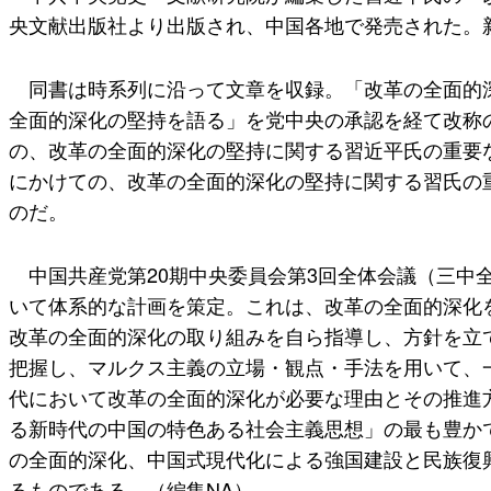
央文献出版社より出版され、中国各地で発売された。
同書は時系列に沿って文章を収録。「改革の全面的深
全面的深化の堅持を語る」を党中央の承認を経て改称のう
の、改革の全面的深化の堅持に関する習近平氏の重要な文章
にかけての、改革の全面的深化の堅持に関する習氏の
のだ。
中国共産党第20期中央委員会第3回全体会議（三中
いて体系的な計画を策定。これは、改革の全面的深化
改革の全面的深化の取り組みを自ら指導し、方針を立
把握し、マルクス主義の立場・観点・手法を用いて、
代において改革の全面的深化が必要な理由とその推進
る新時代の中国の特色ある社会主義思想」の最も豊か
の全面的深化、中国式現代化による強国建設と民族復
るものである。（編集NA）