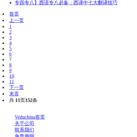
专四专八】西语专八必备：西译中七大翻译技巧
首页
上一页
1
2
3
4
5
6
7
8
9
10
11
下一页
末页
共
11
页
152
条
Veduchina首页
关于公司
联系我们
免责声明