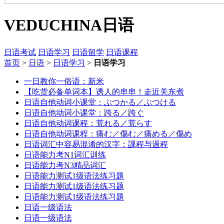
VEDUCHINA
日语
日语考试
日语学习
日语留学
日语课程
首页
>
日语
>
日语学习
>
日语学习
一日教你一俗语：新米
【吃货必备单词本】诱人的串串！走近关东煮
日语自他动词小课堂：ぶつかる／ぶつける
日语自他动词小课堂：跨る／跨ぐ
日语自他动词课程：荒れる／荒らす
日语自他动词课程：痛む／傷む／痛める／傷め
日语词汇中容易混淆的汉字：課程与過程
日语能力考N1词汇训练
日语能力考N3精品词汇
日语能力测试1级语法练习题
日语能力测试1级语法练习题
日语能力测试1级语法练习题
日语一级语法
日语一级语法