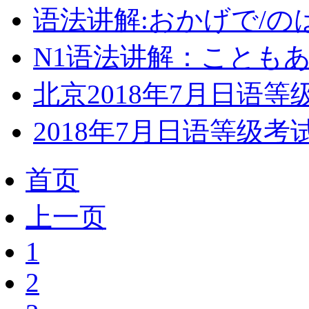
语法讲解:おかげで/の
N1语法讲解：こともあ
北京2018年7月日语
2018年7月日语等级
首页
上一页
1
2