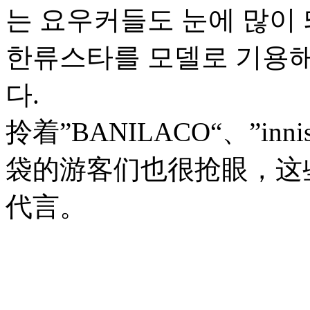
는 요우커들도 눈에 많이 
한류스타를 모델로 기용해
다.
拎着”BANILACO“、”innis
袋的游客们也很抢眼，这
代言。