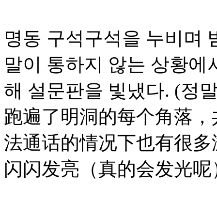
명동 구석구석을 누비며 받
말이 통하지 않는 상황에
해 설문판을 빛냈다. (정말
跑遍了明洞的每个角落，
法通话的情况下也有很多
闪闪发亮（真的会发光呢