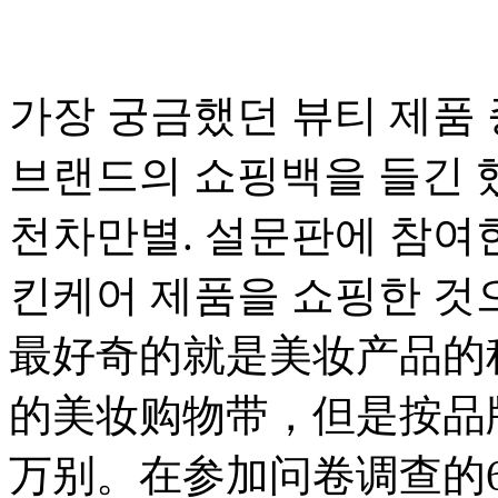
가장 궁금했던 뷰티 제품 
브랜드의 쇼핑백을 들긴 
천차만별. 설문판에 참여한
킨케어 제품을 쇼핑한 것
最好奇的就是美妆产品的
的美妆购物带，但是按品
万别。在参加问卷调查的6