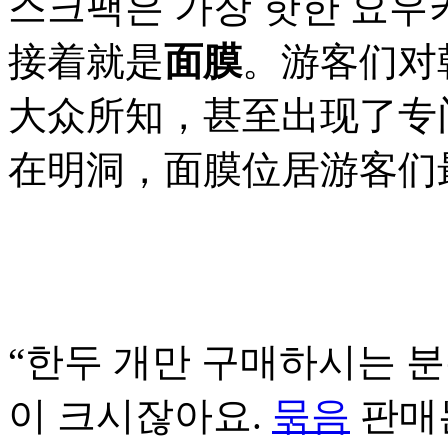
스크팩은 가장 핫한 요우
接着就是
面膜
。游客们对
大众所知，甚至出现了专
在明洞，面膜位居游客们
“한두 개만 구매하시는 분
이 크시잖아요.
묶음
판매는