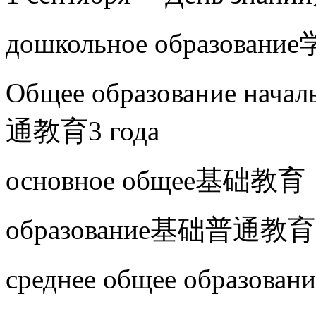
дошкольное образован
Общее образование нача
通教育3 года
основное общее基础教育
образование基础普通教育 5
среднее общее образо