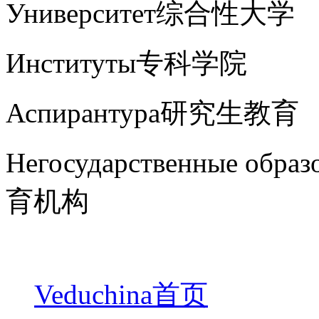
Университет综合性大学
Институты专科学院
Аспирантура研究生教育
Негосударственные обр
育机构
Veduchina首页