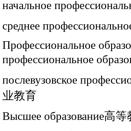
начальное профессион
среднее профессионал
Профессиональное образо
профессиональное о
послевузовское профес
业教育
Высшее образование高