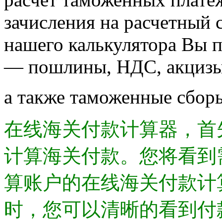
зачисления на расчетный 
нашего калькулятора Вы 
— пошлины, НДС, акцизы
а также таможенные сбор
在线海关付款计算器，首
计算海关付款。您将看到
算账户的在线海关付款计
时，您可以清晰的看到付款