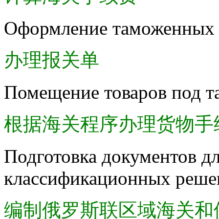
Оформление таможенных 
办理报关单
Помещение товаров под 
根据海关程序办理货物手
Подготовка документов д
классификационных реше
编制俄罗斯联区域海关和