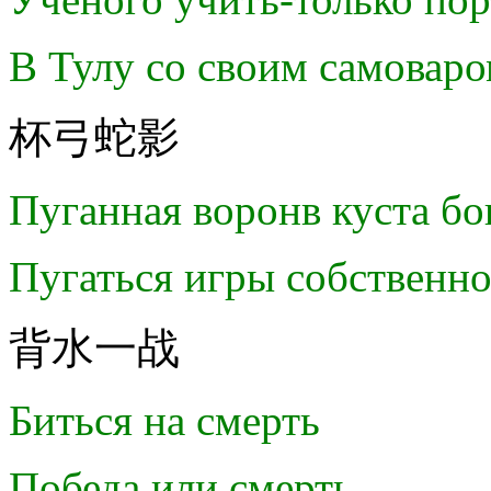
В Тулу со своим самоваро
杯弓蛇影
Пуганная воронв куста бо
Пугаться игры собственн
背水一战
Биться на смерть
Победа или смерть