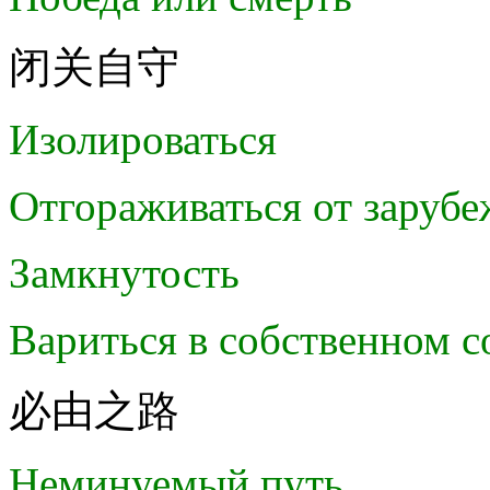
闭关自守
Изолироваться
Отгораживаться от заруб
Замкнутость
Вариться в собственном с
必由之路
Неминуемый путь