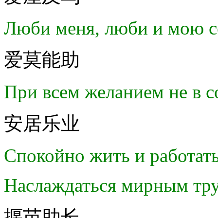
Люби меня, люби и мою с
爱莫能助
При всем желанием не в 
安居乐业
Спокойно жить и работат
Наслаждаться мирным тру
揠苗助长