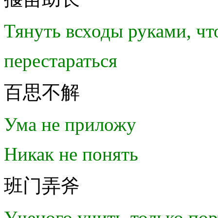
Тянуть всходы руками, чт
перестараться
百思不解
Ума не приложу
Никак не понять
班门弄斧
Ученого учить-только пор